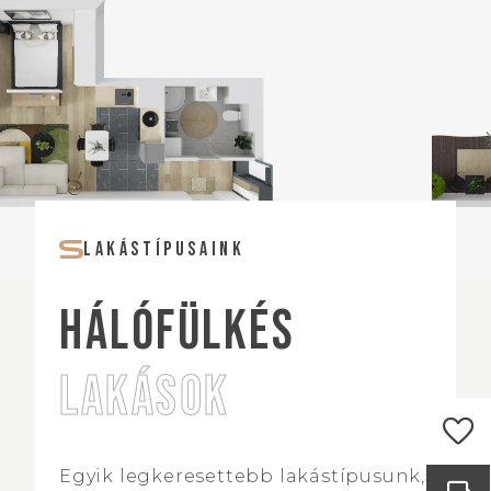
LAKÁSTÍPUSAINK
HÁLÓFÜLKÉS
LAKÁSOK
favorite
Egyik legkeresettebb lakástípusunk,