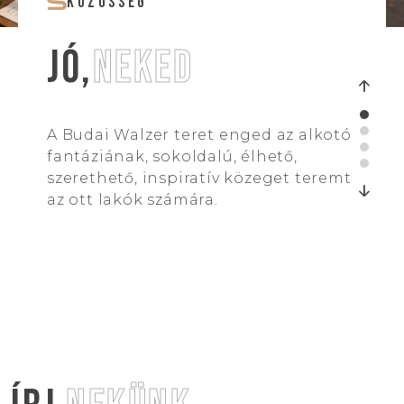
KÖZÖSSÉG
JÓ,
NEKED
arrow_upward_alt
A Budai Walzer teret enged az alkotó
fantáziának, sokoldalú, élhető,
szerethető, inspiratív közeget teremt
arrow_downward_alt
az ott lakók számára.