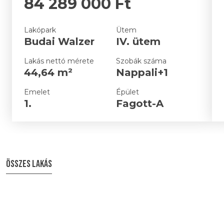
84 289 000 Ft
Lakópark
Ütem
Budai Walzer
IV. ütem
Lakás nettó mérete
Szobák száma
44,64 m²
Nappali+1
Emelet
Épület
1.
Fagott-A
ÖSSZES LAKÁS