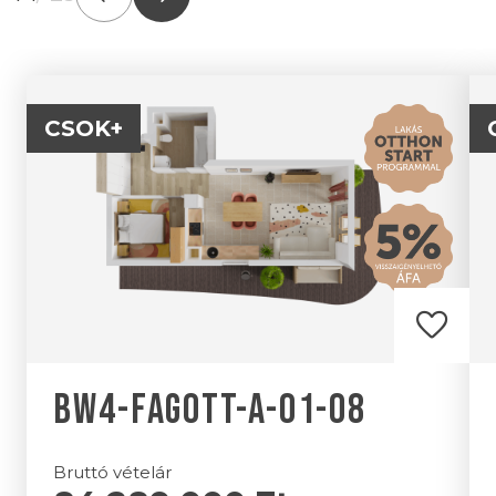
CSOK+
favorite
BW4-FAGOTT-A-01-08
Bruttó vételár