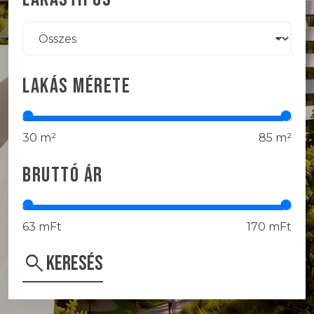
FAVORITE
KEDVENC LAKÁSOK /
0
DB
LAKÁS MÉRETE
+36 1 203 7876
INFO@SISKIN.HU
30 m²
85 m²
BRUTTÓ ÁR
63 mFt
170 mFt
SEARCH
KERESÉS