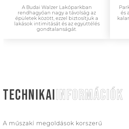
A Budai Walzer Lakóparkban
Park
rendhagyóan nagy a távolság az
és 
épületek között, ezzel biztosítjuk a
kala
lakások intimitását és az együttélés
gondtalanságát.
TECHNIKAI
INFORMÁCIÓK
A műszaki megoldások korszerű