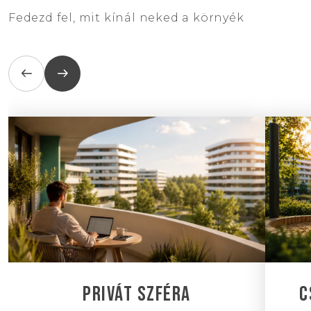
Fedezd fel, mit kínál neked a környék
arrow_left_alt
arrow_right_alt
PRIVÁT SZFÉRA
C