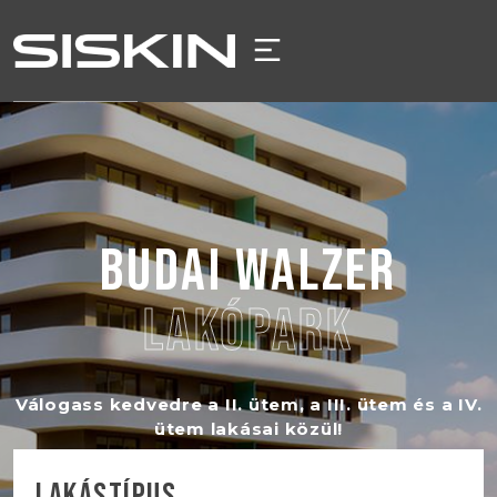
LAKÓPARKJAINK
+
LAKÁSKERESŐ
BUDAI WALZER
LAKÓPARK
RÓLUNK
KAPCSOLAT
Válogass kedvedre a II. ütem, a III. ütem és a IV.
ütem lakásai közül!
LAKÁSTÍPUS