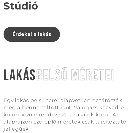
Stúdió
Érdekel a lakás
LAKÁS
BELSŐ MÉRETEI
Egy lakás belső terei alapvetően határozzák
meg a benne töltött időt. Válogass kedvedre
különböző elrendezésű lakásaink közül. Az
alaprajzon szereplő méretek csak tájékoztató
jellegűek.