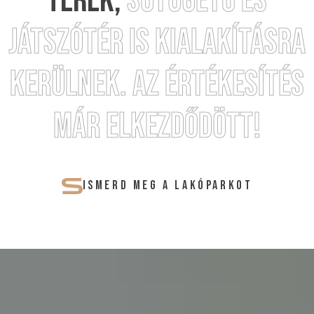
TEREK,
SÜTÖGETŐ ÉS
JÁTSZÓTÉR IS KIALAKÍTÁSRA
KERÜLNEK. AZ ÉRTÉKESÍTÉS
MÁR ELKEZDŐDÖTT!
ISMERD MEG A LAKÓPARKOT