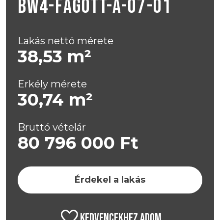
BW4-FAGOTT-A-07-01
Lakás nettó mérete
38,53 m²
Erkély mérete
30,74 m²
Bruttó vételár
80 796 000 Ft
Érdekel a lakás
FAVORITE
KEDVENCEKHEZ ADOM