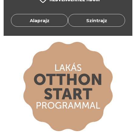
Alaprajz
Szintrajz