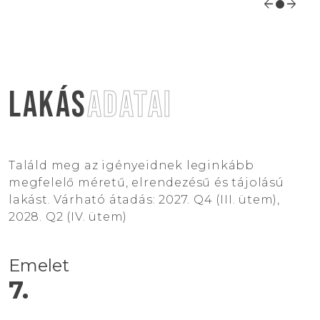
arrow_back
arrow_forward
FAVORITE
KEDVENC LAKÁSOK /
0
DB
+36 1 203 7876
LAKÁS
ADATAI
INFO@SISKIN.HU
Találd meg az igényeidnek leginkább
megfelelő méretű, elrendezésű és tájolású
lakást. Várható átadás: 2027. Q4 (III. ütem),
2028. Q2 (IV. ütem)
Emelet
7.