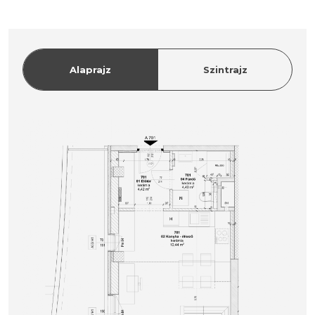
Alaprajz
Szintrajz