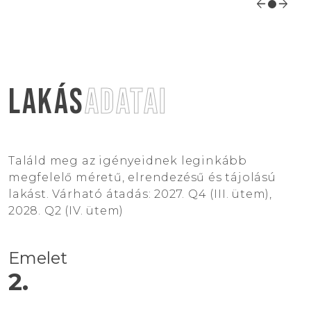
arrow_back
arrow_forward
FAVORITE
KEDVENC LAKÁSOK /
0
DB
+36 1 203 7876
LAKÁS
ADATAI
INFO@SISKIN.HU
Találd meg az igényeidnek leginkább
megfelelő méretű, elrendezésű és tájolású
lakást. Várható átadás: 2027. Q4 (III. ütem),
2028. Q2 (IV. ütem)
Emelet
2.