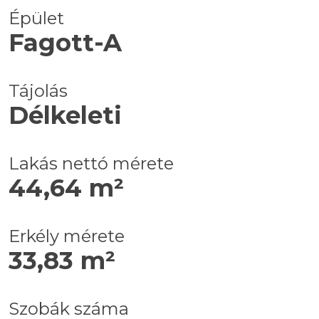
Épület
Fagott-A
Tájolás
Délkeleti
Lakás nettó mérete
44,64 m²
Erkély mérete
33,83 m²
Szobák száma