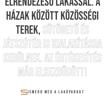
ELRENDEZÉSŰ LAKÁSSAL. A
HÁZAK KÖZÖTT KÖZÖSSÉGI
TEREK,
SÜTÖGETŐ ÉS
JÁTSZÓTÉR IS KIALAKÍTÁSRA
KERÜLNEK. AZ ÉRTÉKESÍTÉS
MÁR ELKEZDŐDÖTT!
ISMERD MEG A LAKÓPARKOT