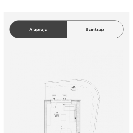
Alaprajz
Szintrajz