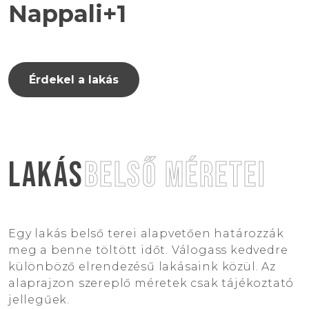
Nappali+1
Érdekel a lakás
LAKÁS
BELSŐ MÉRETEI
Egy lakás belső terei alapvetően határozzák
meg a benne töltött időt. Válogass kedvedre
különböző elrendezésű lakásaink közül. Az
alaprajzon szereplő méretek csak tájékoztató
jellegűek.