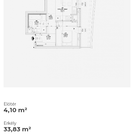
Előtér
4,10 m²
Erkély
33,83 m²