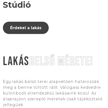
Stúdió
Érdekel a lakás
LAKÁS
BELSŐ MÉRETEI
Egy lakás belső terei alapvetően határozzák
meg a benne töltött időt. Válogass kedvedre
különböző elrendezésű lakásaink közül. Az
alaprajzon szereplő méretek csak tájékoztató
jellegűek.