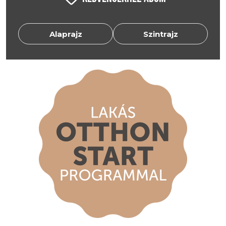
Alaprajz
Szintrajz