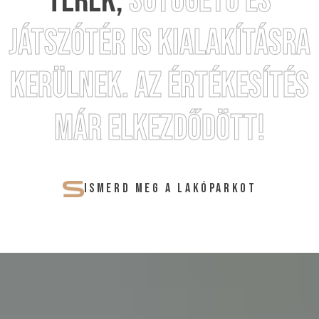
TEREK,
SÜTÖGETŐ ÉS
JÁTSZÓTÉR IS KIALAKÍTÁSRA
KERÜLNEK. AZ ÉRTÉKESÍTÉS
MÁR ELKEZDŐDÖTT!
ISMERD MEG A LAKÓPARKOT