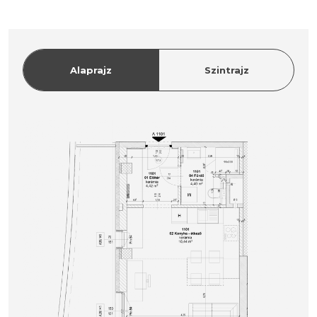
Alaprajz
Szintrajz