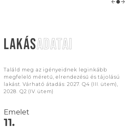
arrow_back
arrow_forward
FAVORITE
KEDVENC LAKÁSOK /
0
DB
+36 1 203 7876
LAKÁS
ADATAI
INFO@SISKIN.HU
Találd meg az igényeidnek leginkább
megfelelő méretű, elrendezésű és tájolású
lakást. Várható átadás: 2027. Q4 (III. ütem),
2028. Q2 (IV. ütem)
Emelet
11.